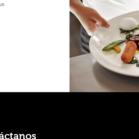
us
d
áctanos